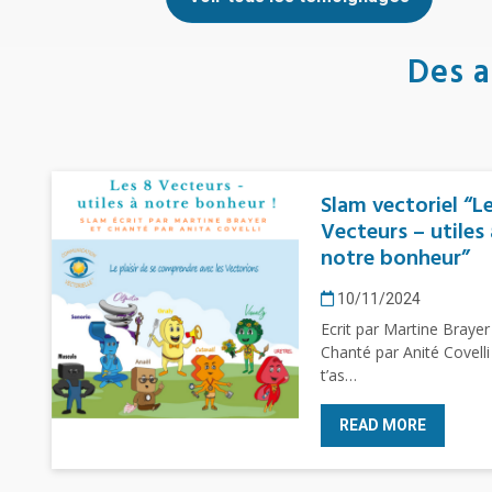
Des a
Slam vectoriel “L
Vecteurs – utiles 
notre bonheur”
10/11/2024
Ecrit par Martine Brayer
Chanté par Anité Covelli
t’as…
READ MORE