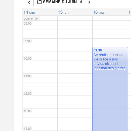
SEMAINE DU JUIN 14
07:00
14
15
16
1
dim
lun
mar
Jour entier
08:00
09:00
09:30
Se réaliser dans la
10:00
vie grâce à nos
envies niveau 1
(session des mardis)
11:00
12:00
13:00
14:00