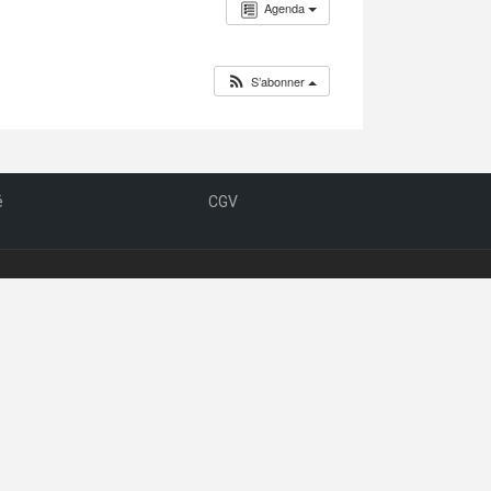
Agenda
S’abonner
é
CGV