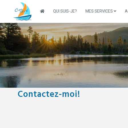
Skip
to
QUI SUIS-JE?
MES SERVICES
A
content
Contactez-moi!