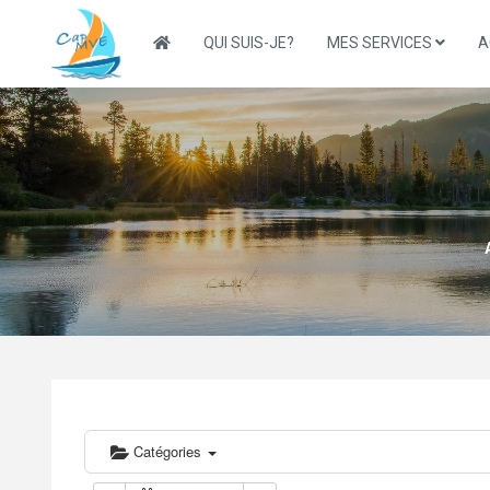
Skip
to
QUI SUIS-JE?
MES SERVICES
A
00:00
content
01:00
02:00
03:00
04:00
05:00
06:00
Catégories