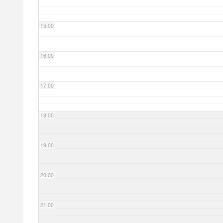
15:00
16:00
17:00
18:00
19:00
20:00
21:00