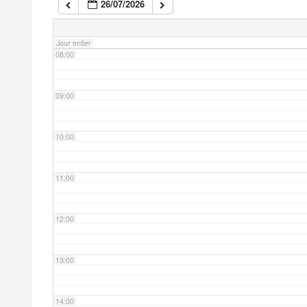
26/07/2026
07:00
Jour entier
08:00
09:00
10:00
11:00
12:00
13:00
14:00