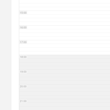
15:00
16:00
17:00
18:00
19:00
20:00
21:00