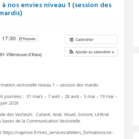
e à nos envies niveau 1 (session des
mardis)
– 17:30
Repeats
Calendrier
Ajouter au calendrier
91 Villeneuve-d'Ascq
rmation vectorielle niveau 1 – session des mardis
6 journées : 31 mars – 7 avril – 28 avril – 5 mai – 19 mai –
 juin 2026
de des Vecteurs : Cutané, Anal, Visuel, Sonore, Urétral.
s bases de la Communication Vectorielle
ir
https://capmve.fr/mes_services/ateliers_formations/se-