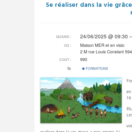
Se réaliser dans la vie grâc
24/06/2025 @ 09:30 
QUAND :
Maison MER et en visio
OÙ :
2 M rue Louis Constant 594
990
COÛT :
FORMATIONS
Fo
en 
16
Etu
Le
vo
realiser-dans-la-vie-grace-a-nos-envies-1/