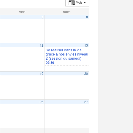
Mois
ven
sam
5
6
12
13
Se réaliser dans la vie
grâce à nos envies niveau
2 (session du samedi)
09:30
19
20
26
27