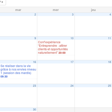
7
mar
mer
jeu
2
3
4
9
10
11
Conf’expérience
“Entreprendre : attirer
clients et opportunités
naturellement”
20:00
16
17
18
Se réaliser dans la vie
grâce à nos envies niveau
1 (session des mardis)
09:30
23
24
25
30