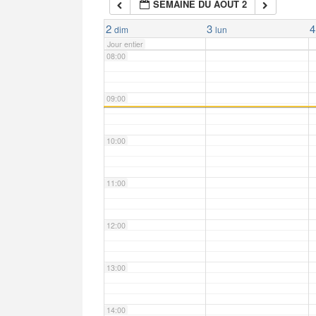
SEMAINE DU AOÛT 2
07:00
2
3
4
dim
lun
Jour entier
08:00
09:00
10:00
11:00
12:00
13:00
14:00