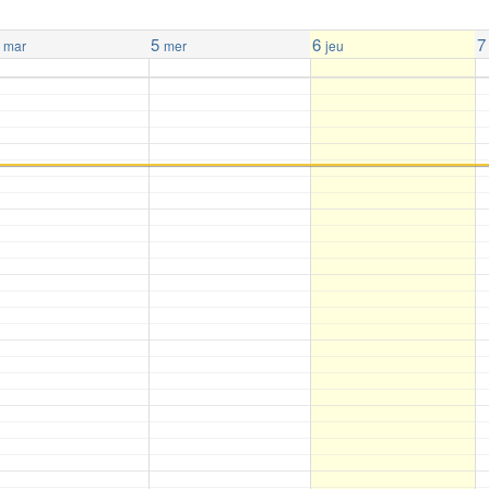
5
6
7
mar
mer
jeu