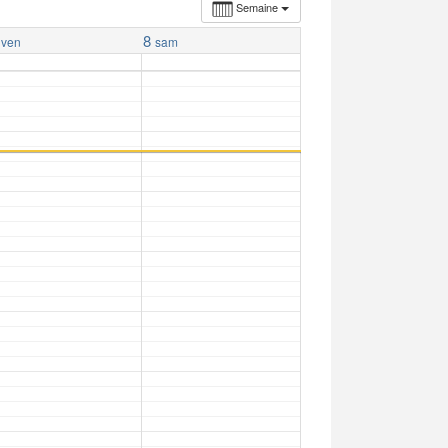
Semaine
8
ven
sam