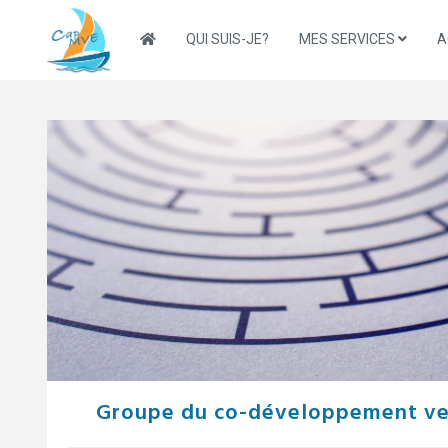
Skip
to
QUI SUIS-JE?
MES SERVICES
A
content
Groupe du co-développement vec