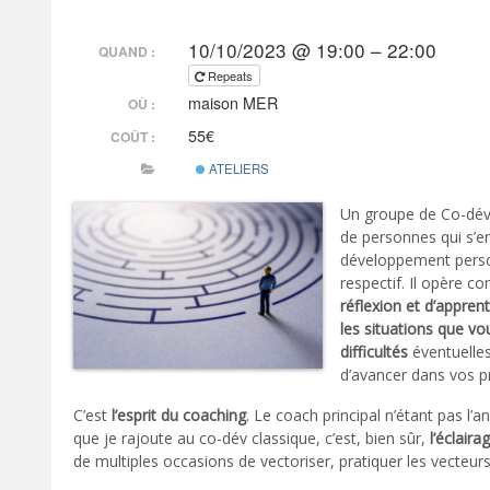
10/10/2023 @ 19:00 – 22:00
QUAND :
Repeats
maison MER
OÙ :
55€
COÛT :
ATELIERS
Un groupe de Co-dév
de personnes qui s’en
développement perso
respectif. Il opère 
réflexion et d’appren
les situations que vo
difficultés
éventuelle
d’avancer dans vos pr
C’est
l’esprit du coaching
. Le coach principal n’étant pas l’
que je rajoute au co-dév classique, c’est, bien sûr,
l’éclaira
de multiples occasions de vectoriser, pratiquer les vecteurs