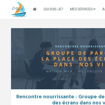
Skip
to
QUI SUIS-JE?
MES SERVICES
A
content
Rencontre nourrissante : Groupe de
des écrans dans nos 